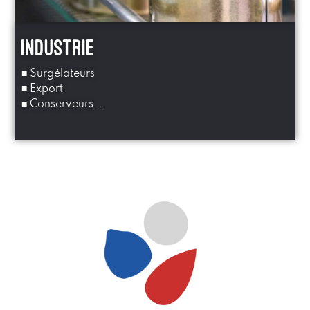
industrie
■ Surgélateurs
■ Export
■ Conserveurs...