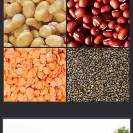
pois chiches
Pois
Fève
haricots
lentilles
graines