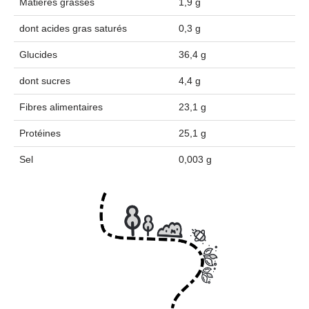
Matières grasses
1,9 g
dont acides gras saturés
0,3 g
Glucides
36,4 g
dont sucres
4,4 g
Fibres alimentaires
23,1 g
Protéines
25,1 g
Sel
0,003 g