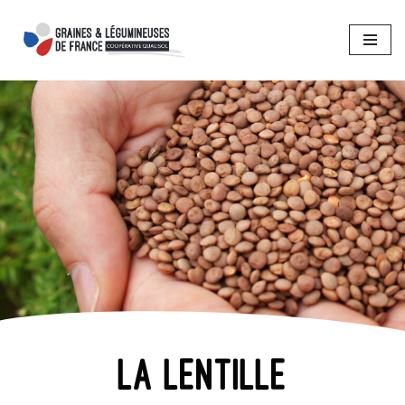
Aller
au
contenu
la lentille