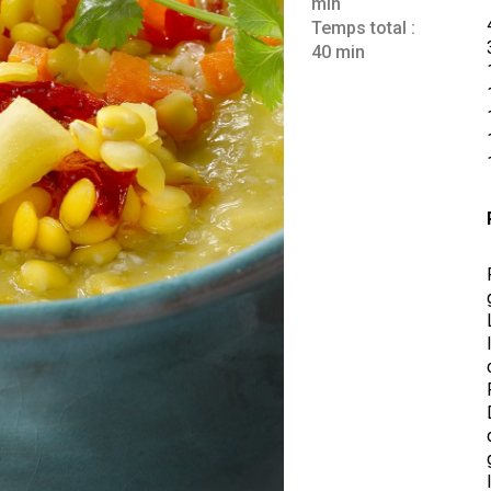
min
Temps total :
40 min