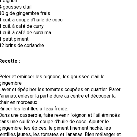
1 oignon
4 gousses d’ail
30 g de gingembre frais
1 cuil. à soupe d’huile de coco
1 cuil. à café de curry
1 cuil. à café de curcuma
1 petit piment
12 brins de coriandre
Recette :
Peler et émincer les oignons, les gousses d’ail le
gingembre.
Laver et épépiner les tomates coupées en quartier. Parer
l’ananas, enlever la partie dure au centre et découper la
chair en morceaux.
Rincer les lentilles à l’eau froide.
Dans une casserole, faire revenir l’oignon et l’ail émincés
dans une cuillère à soupe d’huile de coco. Ajouter le
gingembre, les épices, le piment finement haché, les
lentilles jaunes, les tomates et l’ananas. Bien mélanger et